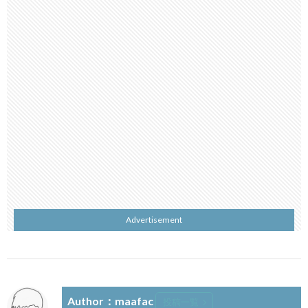
Advertisement
Author：maafac
投稿一覧