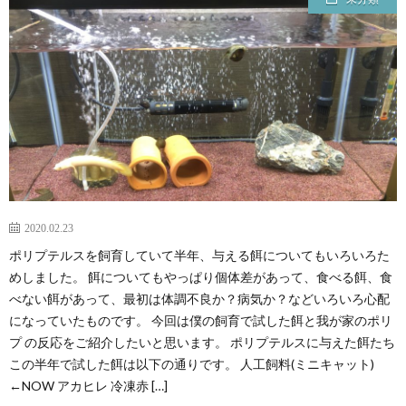
2020.02.23
ポリプテルスを飼育していて半年、与える餌についてもいろいろた
めしました。 餌についてもやっぱり個体差があって、食べる餌、食
べない餌があって、最初は体調不良か？病気か？などいろいろ心配
になっていたものです。 今回は僕の飼育で試した餌と我が家のポリ
プ の反応をご紹介したいと思います。 ポリプテルスに与えた餌たち
この半年で試した餌は以下の通りです。 人工飼料(ミニキャット)
←NOW アカヒレ 冷凍赤 […]